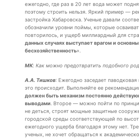
ежегодно, где раз в 20 лет вода может поднят
поэтому строить нельзя. Яркий пример — рек
застройка Хабаровска. Ученые давали соотве
обозначили уровни поймы, которые осваивать
повторилось, и ущерб миллиардный для стра
данных случаях выступает врагом и основны
бесхозяйственность
».
МК
:
Как можно предотвратить подобного род
А.А. Тишков
: Ежегодно заседает паводковая 
это происходит. Выполняйте ее рекомендаци
должен быть механизм постоянно действую
выводами
. Второе — можно пойти по принцип
не деться, строят мощные защитные сооруже
городской среды соответствующей по высоте
ежегодного ущерба благодаря этому нет. Тр
ученых, не хочет обращаться к академическо