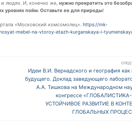
 и людях. И, конечно же,
нужно прекратить это безобр
х уровнях пойм. Оставьте ее для природы
!
ортала «Московский комсомолец».
https://mk-
otnosyat-mebel-na-vtoroy-etazh-kurganskaya-i-tyumenskay
СЛЕ
Следующий
Идеи В.И. Вернадского и география как
пост:
будущего. Доклад заведующего лаборат
А.А. Тишкова на Международном на
конгрессе «ГЛОБАЛИСТИКА-
УСТОЙЧИВОЕ РАЗВИТИЕ В КОНТ
ГЛОБАЛЬНЫХ ПРОЦЕС