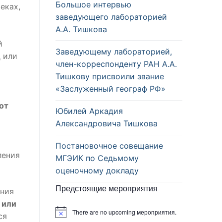
Большое интервью
еках,
заведующего лабораторией
А.А. Тишкова
й
Заведующему лабораторией,
д или
член-корреспонденту РАН А.А.
Тишкову присвоили звание
«Заслуженный географ РФ»
от
Юбилей Аркадия
Александровича Тишкова
Постановочное совещание
ления
МГЭИК по Седьмому
оценочному докладу
Предстоящие мероприятия
ания
 или
There are no upcoming мероприятия.
ся