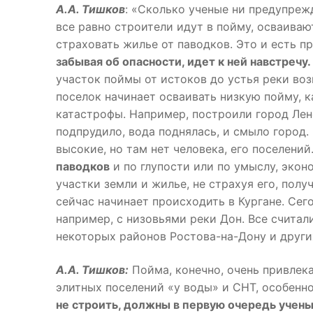
А.А. Тишков
: «Сколько ученые ни предупреж
все равно строители идут в пойму, осваиваю
страховать жилье от паводков. Это и есть п
забывая об опасности, идет к ней навстречу.
участок поймы от истоков до устья реки возь
поселок начинает осваивать низкую пойму, к
катастрофы. Например, построили город Ленс
подпрудило, вода поднялась, и смыло город. 
высокие, но там нет человека, его поселений
паводков
и по глупости или по умыслу, экон
участки земли и жилье, не страхуя его, получ
сейчас начинает происходить в Кургане. Сего
например, с низовьями реки Дон. Все считали
некоторых районов Ростова-на-Дону и други
А.А. Тишков:
Пойма, конечно, очень привлека
элитных поселений «у воды» и СНТ, особенно
не строить, должны в первую очередь учен