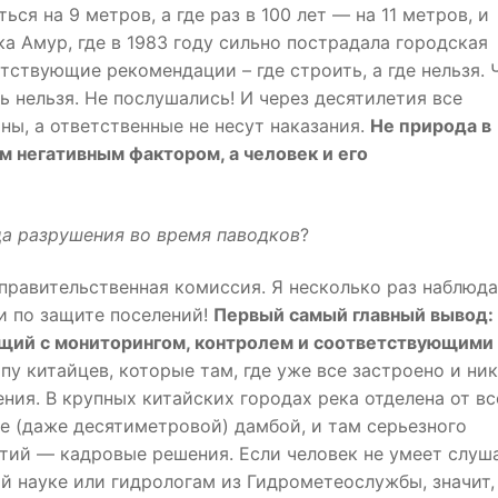
ься на 9 метров, а где раз в 100 лет — на 11 метров, и
а Амур, где в 1983 году сильно пострадала городская
тствующие рекомендации – где строить, а где нельзя. 
 нельзя. Не послушались! И через десятилетия все
ны, а ответственные не несут наказания.
Не природа в
м негативным фактором, а человек и его
а разрушения во время паводков
?
правительственная комиссия. Я несколько раз наблюда
и по защите поселений!
Первый самый главный вывод:
щий с мониторингом, контролем и соответствующими
у китайцев, которые там, где уже все застроено и ни
ния. В крупных китайских городах река отделена от вс
 (даже десятиметровой) дамбой, и там серьезного
етий — кадровые решения. Если человек не умеет слуш
й науке или гидрологам из Гидрометеослужбы, значит,