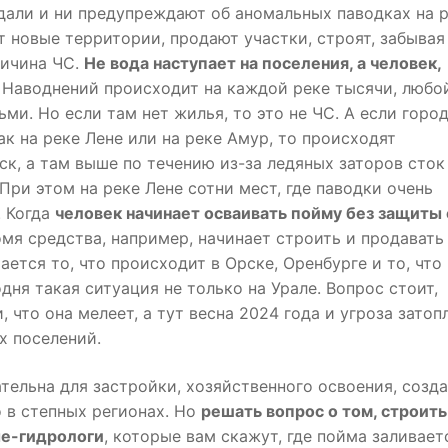
дали и ни предупреждают об аномальных паводках на р
т новые территории, продают участки, строят, забывая
ричина ЧС.
Не вода наступает на поселения, а человек,
Наводнений происходит на каждой реке тысячи, любо
ми. Но если там нет жилья, то это не ЧС. А если горо
ак на реке Лене или на реке Амур, то происходят
к, а там выше по течению из-за ледяных заторов сток
При этом на реке Лене сотни мест, где паводки очень
. Когда
человек начинает осваивать пойму без защиты 
омя средства, например, начинает строить и продавать
ается то, что происходит в Орске, Оренбурге и то, что
дня такая ситуация не только на Урале. Вопрос стоит,
, что она мелеет, а тут весна 2024 года и угроза затоп
х поселений.
тельна для застройки, хозяйственного освоения, созд
 в степных регионах. Но
решать вопрос о том, строить
ые-гидрологи
, которые вам скажут, где пойма заливает