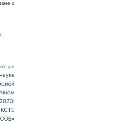
азие с
a-
ДУЮЩИЙ
 наука
орией
учном
2023:
ЕКСТЕ
СОВ»