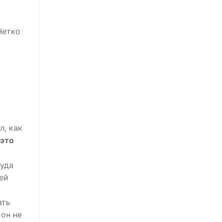
Четко
л, как
 это
куда
ей
ать
 он не